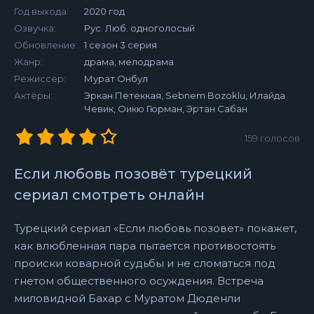
Год выхода:
2020 год
Озвучка:
Рус. Люб. одноголосый
Обновление:
1 сезон 3 серия
Жанр:
драма, мелодрама
Режиссер:
Мурат Онбул
Актёры:
Эркан Петеккая, Sebnem Bozoklu, Илайда
Чевик, Оикю Гюрман, Эртан Сабан
159
голосов
Если любовь позовёт турецкий
сериал смотреть онлайн
Турецкий сериал «Если любовь позовет» покажет,
как влюбленная пара пытается противостоять
происки коварной судьбы и не сломаться под
гнетом общественного осуждения. Встреча
миловидной Бахар с Муратом Дюденли