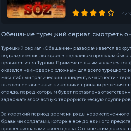
145
г
Обещание турецкий сериал смотреть о
Турецкий сериал «Обещание» разворачивается вокруг
подразделения, которое в недалеком прошлом было
правительства Турции. Примечательным является тот 
оказался неимоверно сложным для всего турецкого н
масштабный трагический инцидент, в частности - тера
высокопоставленные чиновники приняли решения ста
отряда, перед которым будет поставлена ответственная
задержать злосчастную террористическую группиров
За короткий период времени ряды новоиспеченного 
бравыми солдатами, которые все до единого предс
профессионалами своего дела. Отныне этим доселе 