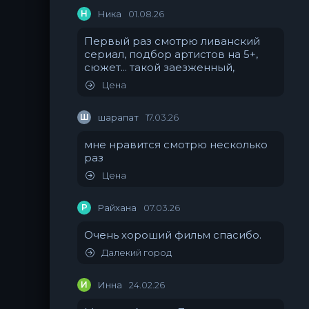
Н
Ника
01.08.26
Первый раз смотрю ливанский
сериал, подбор артистов на 5+,
сюжет... такой заезженный,
Цена
Ш
шарапат
17.03.26
мне нравится смотрю несколько
раз
Цена
Р
Райхана
07.03.26
Очень хороший фильм спасибо.
Далекий город
И
Инна
24.02.26