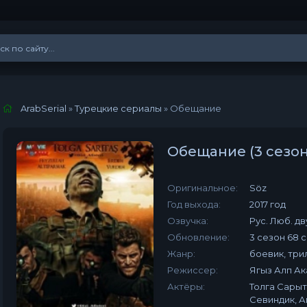
ArabSerial
»
Турецкие сериалы
» Обещание
Обещание (3 сезон
Оригинальное:
Söz
Год выхода:
2017 год
Озвучка:
Рус. Люб. д
Обновление:
3 сезон 68 
Жанр:
боевик, три
Режиссер:
Ягыз Алп А
Актёры:
Толга Сарыт
Севиндик, 