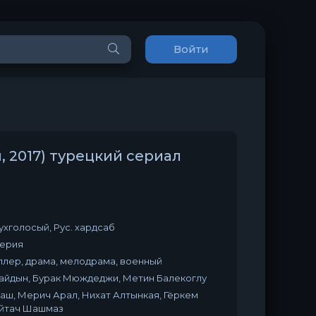
Войти
, 2017) турецкий сериал
вухголосый, Рус. хардсаб
серия
ллер, драма, мелодрама, военный
кайдын, Бурак Мюждеджи, Метин Балекоглу
аш, Мерич Арал, Нихат Алтынкая, Гёркем
Айтач Шашмаз