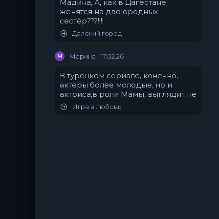
Мадина, А, как в Дагестане
женятся на двоюродных
сестёр???!!!!
Далекий город
М
Марина
17.02.26
В турецком сериале, конечно,
актеры более молодые, но и
актриса,в роли Мамы, выглядит не
Игра в любовь