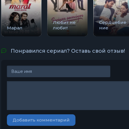
Любит не
Сердцебие
Марал
любит
ние
Понравился сериал? Оставь свой отзыв!
Добавить комментарий