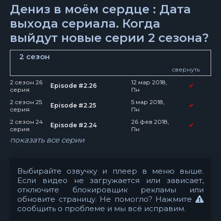
Дениз в моём сердце : Дата
выхода сериала. Когда
выйдут новые серии 2 сезона?
2 сезон
свернуть
2 сезон 26
12 мар 2018,
Episode #2.26
✔
серия
Пн
2 сезон 25
5 мар 2018,
Episode #2.25
✔
серия
Пн
2 сезон 24
26 фев 2018,
Episode #2.24
✔
серия
Пн
показать все серии
Выбирайте озвучку и плеер в меню выше.
Если видео не загружается или зависает,
отключите блокировщик рекламы или
обновите страницу. Не помогло? Нажмите
сообщить о проблеме
и мы всё исправим.