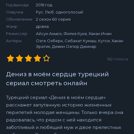
Год выхода:
2016 год
Озвучка:
Рус. Люб. одноголосый
Обновление:
2 сезон 60 серия
Жанр:
драма
Режиссер:
Айсун Акьюз, Филиз Кука, Хакан Инан
Актёры:
Озге Озберк, Себахат Кумаш, Кутси, Хакан
Эратик, Девин Озгюр Джинар
162
голоса
Дениз в моём сердце турецкий
сериал смотреть онлайн
Турецкий сериал «Дениз в моём сердце»
расскажет запутанную историю жизненных
перипетий молодая женщины. Только вчера она
радовалась, что рядом с ней находится
заботливый и любящий муж и двое прелестных