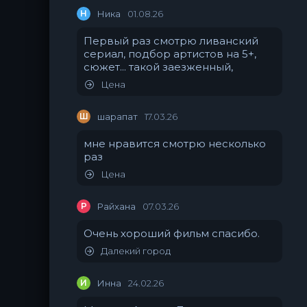
Н
Ника
01.08.26
Первый раз смотрю ливанский
сериал, подбор артистов на 5+,
сюжет... такой заезженный,
Цена
Ш
шарапат
17.03.26
мне нравится смотрю несколько
раз
Цена
Р
Райхана
07.03.26
Очень хороший фильм спасибо.
Далекий город
И
Инна
24.02.26