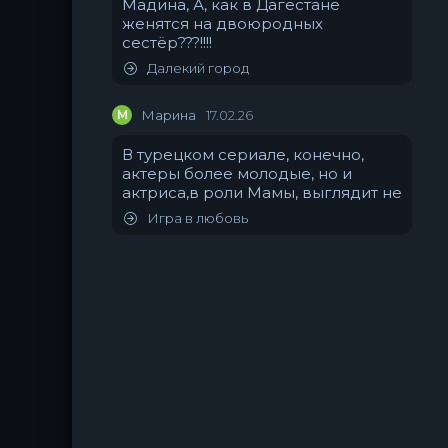
Мадина, А, как в Дагестане
женятся на двоюродных
сестёр???!!!!
Далекий город
М
Марина
17.02.26
В турецком сериале, конечно,
актеры более молодые, но и
актриса,в роли Мамы, выглядит не
Игра в любовь