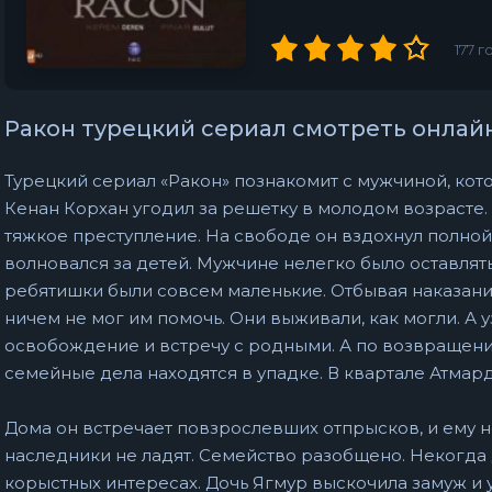
177
г
Ракон турецкий сериал смотреть онлай
Турецкий сериал «Ракон» познакомит с мужчиной, кот
Кенан Корхан угодил за решетку в молодом возрасте.
тяжкое преступление. На свободе он вздохнул полной
волновался за детей. Мужчине нелегко было оставлят
ребятишки были совсем маленькие. Отбывая наказание
ничем не мог им помочь. Они выживали, как могли. А у
освобождение и встречу с родными. А по возвращени
семейные дела находятся в упадке. В квартале Атма
Дома он встречает повзрослевших отпрысков, и ему не
наследники не ладят. Семейство разобщено. Некогда
корыстных интересах. Дочь Ягмур выскочила замуж и 