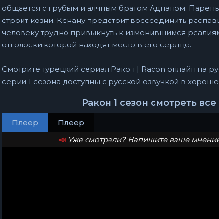
общается с грубым и алчным братом Аднаном. Парень 
строит козни. Кенану предстоит воссоединить распа
человеку трудно привыкнуть к изменившимся реалиям
отголоски которой находят место в его сердце.
Смотрите турецкий сериал Ракон | Racon онлайн на рус
серии 1 сезона доступны с русской озвучкой в хороше
Ракон 1 сезон смотреть вс
Плеер
Плеер
📣
Уже смотрели? Напишите ваше мнение 