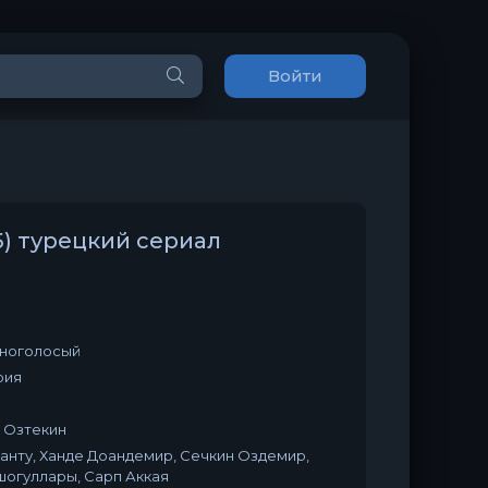
Войти
15) турецкий сериал
дноголосый
рия
 Озтекин
анту, Ханде Доандемир, Сечкин Оздемир,
шогуллары, Сарп Аккая