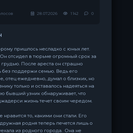
олосов
28.07.2026
1 142
0
н
орому пришлось несладко с юных лет.
 Он отсидел в тюрьме огромный срок за
 грудью. После ареста он страшно
ь без поддержи семью. Ведь его
, отец ежедневно, думал о близких, но
знику только и оставалось надеяться на
ю бывший узник обнаруживает, что
рджадерси жизнь течет своим чередом.
 нравится то, какими они стали. Его
 дружная родня теперь печется лишь о
уехала из родного города. Она не