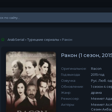
ArabSerial
»
Турецкие сериалы
» Ракон
Ракон (1 сезон, 20
Оригинальное:
Racon
Год выхода:
2015 год
Озвучка:
Рус. Люб. о
Обновление:
1 сезон 4 се
Жанр:
драма
Режиссер:
Мехмет Ада
Актёры:
Мехмет Асл
Сезин Акба