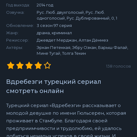
Год выхода:
2014 год
Озвучка:
Рус. Люб. двухголосый, Рус. Люб.
одноголосый, Рус. Дублированный, 0, 1
Обновление:
3 сезон 97 серия
Жанр:
драма, криминал
Режиссер:
Джевдет Мерджан, Алтан Дёнмез
Актёры:
Эркан Петеккая, Эбру Озкан, Барыш Фалай,
Мине Тугай, Толга Текин
138
голосов
Вдребезги турецкий сериал
смотреть онлайн
Турецкий сериал «Вдребезги» рассказывает о
молодой девушке по имени Гюльсерен, которая
проживает в Стамбуле. Благодаря своей
предприимчивости и трудолюбию, ей удалось
добиться немалых успехов в своей жизни. И