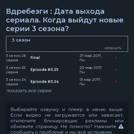
Вдребезги : Дата выхода
сериала. Когда выйдут новые
серии 3 сезона?
3 сезон
свернуть
3 сезон 26
27 мар 2017,
Final
✔
серия
Пн
3 сезон 25
20 мар 2017,
Episode #3.25
✔
серия
Пн
3 сезон 24
13 мар 2017,
Episode #3.24
✔
серия
Пн
показать все серии
Выбирайте озвучку и плеер в меню выше.
Если видео не загружается или зависает,
отключите блокировщик рекламы или
обновите страницу. Не помогло? Нажмите
сообщить о проблеме
и мы всё исправим.