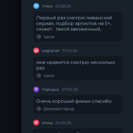
Н
Ника
01.08.26
Первый раз смотрю ливанский
сериал, подбор артистов на 5+,
сюжет... такой заезженный,
Цена
Ш
шарапат
17.03.26
мне нравится смотрю несколько
раз
Цена
Р
Райхана
07.03.26
Очень хороший фильм спасибо.
Далекий город
И
Инна
24.02.26