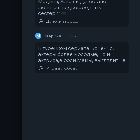
Мадина, А, как в Дагестане
женятся на двоюродных
сестёр???!!!!
Далекий город
М
Марина
17.02.26
В турецком сериале, конечно,
актеры более молодые, но и
актриса,в роли Мамы, выглядит не
Игра в любовь