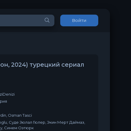
Войти
зон, 2024) турецкий сериал
iziDenizi
ерия
din, Osman Tasci
foglu, Суде Зюлал Гюлер, Экин Мерт Даймаз,
жу, Синем Озтюрк