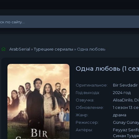
ArabSerial
»
Турецкие сериалы
» Одна любовь
Одна любовь (1 се
Оригинальное:
Bir Sevdadir
Год выхода:
2024 год
Озвучка:
AlisaDirilis, D
Обновление:
1 сезон 13 с
Жанр:
драма
Режиссер:
Günay Günay
Актёры:
Feyyaz Seri
Синан Тузд