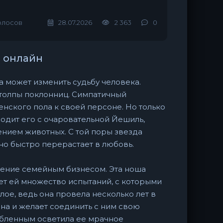
олосов
28.07.2026
2 363
0
 онлайн
а может изменить судьбу человека.
 толпы поклонниц. Симпатичный
нского пола к своей персоне. Но только
водит его с очаровательной Йешиль,
нием животных. С той поры звезда
но быстро перерастает в любовь.
ление семейным бизнесом. Эта ноша
ет ей множество испытаний, с которыми
ое, ведь она провела несколько лет в
ина и желает соединить с ним свою
юбленным осветила ее мрачное