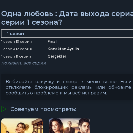
Одна любовь : Дата выхода сери
серии 1 сезона?
1 сезон
1 сезон 13 серия
Final
1 сезон 12 серия
Konaktan Ayrilis
1 сезон 11 серия
Gerçekler
показать все серии
Выбирайте озвучку и плеер в меню выше. Если 
отключите блокировщик рекламы или обновите
сообщить о проблеме
и мы всё исправим.
Советуем посмотреть: