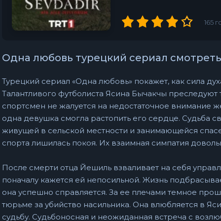
165
г
Одна любовь турецкий сериал смотреть
Турецкий сериал «Одна любовь» покажет, как сила дух
Талантливого футболиста Ясина Бычакчы преследуют
спортсмен не жалуется на недостаточное внимание же
одна девушка смогла растопить его сердце. Судьба с
живущей в сельской местности и занимающейся спасе
спорта лишилась покоя. Их взаимная симпатия доволь
После смерти отца Йешиль взваливает на себя управ
поначалу кажется ей непосильной. Жизнь подбрасыва
она успешно справляется. За ее плечами темное прошл
тюрьме за убийство насильника. Она влюбляется в Яс
судьбу. Судьбоносная и неожиданная встреча с возл